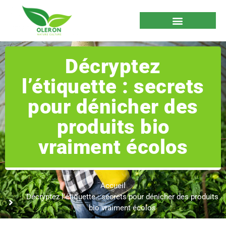
Décryptez
l’étiquette : secrets
pour dénicher des
produits bio
vraiment écolos
Accueil
Décryptez l’étiquette : secrets pour dénicher des produits
bio vraiment écolos