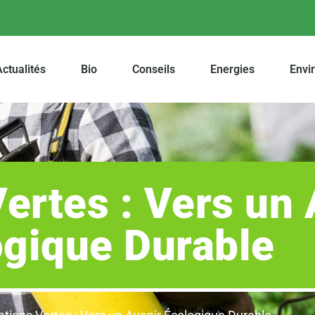
ctualités
Bio
Conseils
Energies
Envi
ertes : Vers un 
ogique Durable