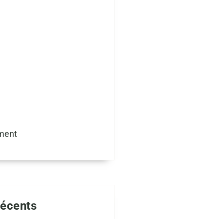
ment
récents