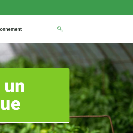
ronnement
 un
que