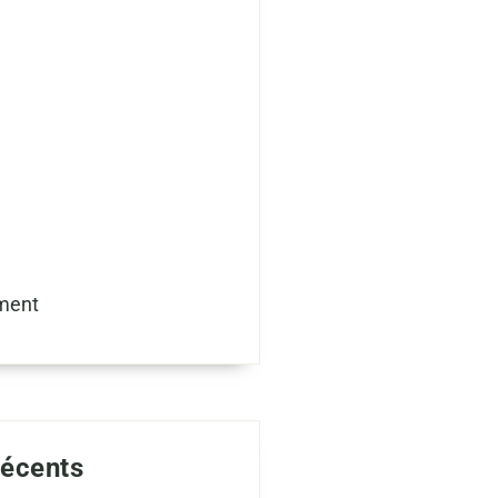
ment
récents